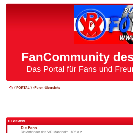
FanCommunity des 
Das Portal für Fans und Fre
{ PORTAL }
»
Foren-Übersicht
ALLGEMEIN
Die Fans
Die Anhänger des VfR Mannheim 1896 e.V.