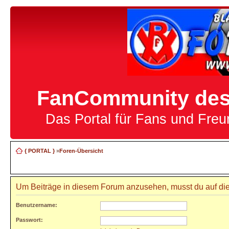
FanCommunity des 
Das Portal für Fans und Fre
{ PORTAL }
»
Foren-Übersicht
Um Beiträge in diesem Forum anzusehen, musst du auf die
Benutzername:
Passwort: