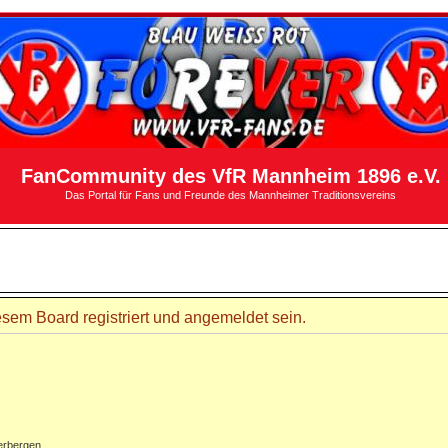
FanCommunity des VfR Mannheim 1896 e.V.
Das Portal für Fans und Freunde des Mannheimer Traditionsvereins
sem Board registriert und angemeldet sein.
erbergen