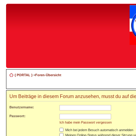
{ PORTAL }
»
Foren-Übersicht
Um Beiträge in diesem Forum anzusehen, musst du auf die
Benutzername:
Passwort:
Ich habe mein Passwort vergessen
Mich bei jedem Besuch automatisch anmelden
Meinen Online-Status während dieser Sitzung v