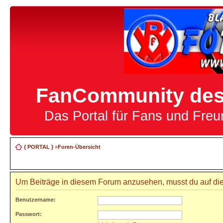
FanCommunity des 
Das Portal für Fans und Fre
{ PORTAL }
»
Foren-Übersicht
Um Beiträge in diesem Forum anzusehen, musst du auf die
Benutzername:
Passwort: