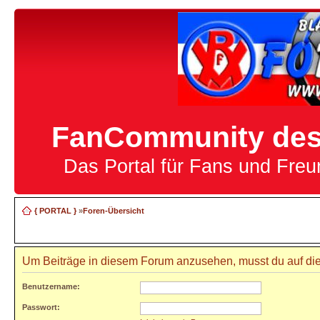
FanCommunity des 
Das Portal für Fans und Fre
{ PORTAL }
»
Foren-Übersicht
Um Beiträge in diesem Forum anzusehen, musst du auf die
Benutzername:
Passwort: