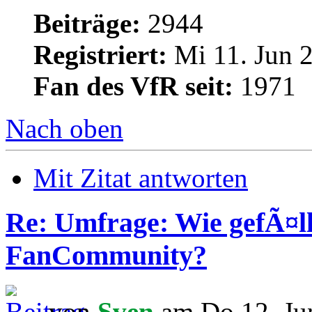
Beiträge:
2944
Registriert:
Mi 11. Jun 2
Fan des VfR seit:
1971
Nach oben
Mit Zitat antworten
Re: Umfrage: Wie gefÃ¤ll
FanCommunity?
von
Sven
am Do 12. Ju