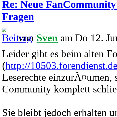
Re: Neue FanCommunity -
Fragen
von
Sven
am Do 12. Ju
Leider gibt es beim alten F
(
http://10503.forendienst.d
Leserechte einzurÃ¤umen, s
Community komplett schli
Sie bleibt jedoch erhalten u