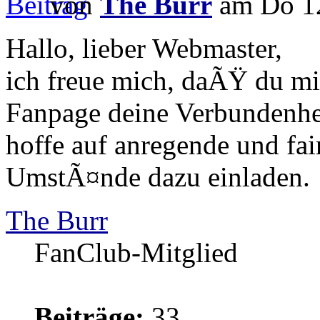
von
The Burr
am Do 12
Hallo, lieber Webmaster,
ich freue mich, daÃŸ du mi
Fanpage deine Verbundenhei
hoffe auf anregende und fai
UmstÃ¤nde dazu einladen.
The Burr
FanClub-Mitglied
Beiträge:
33