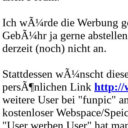
Ich wÃ¼rde die Werbung ge
GebÃ¼hr ja gerne abstellen,
derzeit (noch) nicht an.
Stattdessen wÃ¼nscht diese
persÃ¶nlichen Link
http:/
weitere User bei "funpic" 
kostenloser Webspace/Speic
"User werben User" hat man