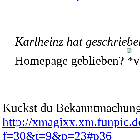
Karlheinz hat geschriebe
Homepage geblieben?
Kuckst du Bekanntmachung 
http://xmagixx.xm.funpic.d
f=30&t=9&p=23#p36