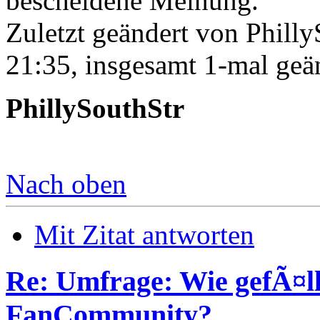
bescheidene Meinung.
Zuletzt geändert von Phill
21:35, insgesamt 1-mal geä
PhillySouthStr
Nach oben
Mit Zitat antworten
Re: Umfrage: Wie gefÃ¤ll
FanCommunity?