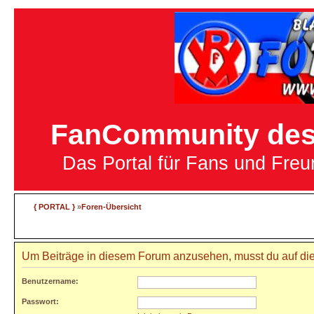
FanCommunity des 
Das Portal für Fans und Fre
{ PORTAL }
»
Foren-Übersicht
Um Beiträge in diesem Forum anzusehen, musst du auf die
Benutzername:
Passwort: