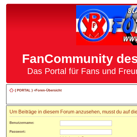
FanCommunity des 
Das Portal für Fans und Fre
{ PORTAL }
»
Foren-Übersicht
Um Beiträge in diesem Forum anzusehen, musst du auf die
Benutzername:
Passwort: