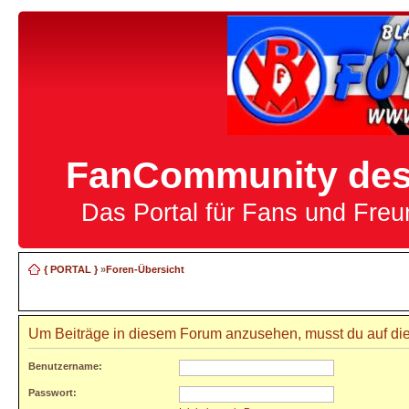
FanCommunity des 
Das Portal für Fans und Fre
{ PORTAL }
»
Foren-Übersicht
Um Beiträge in diesem Forum anzusehen, musst du auf die
Benutzername:
Passwort: