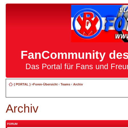
FanCommunity des 
Das Portal für Fans und Fre
{ PORTAL }
»
Foren-Übersicht
‹
Teams
‹
Archiv
Archiv
FORUM