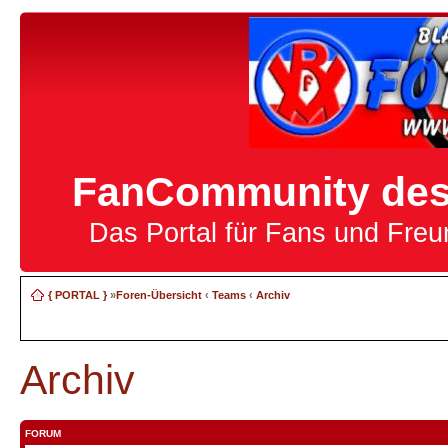
FanCommunity des 
Das Portal für Fans und Fre
{ PORTAL }
»
Foren-Übersicht
‹
Teams
‹
Archiv
Archiv
FORUM