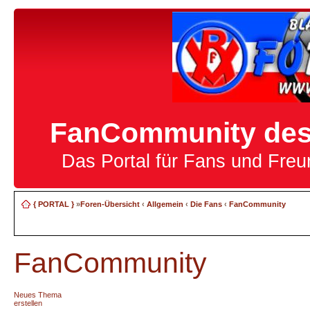
FanCommunity des 
Das Portal für Fans und Fre
{ PORTAL }
»
Foren-Übersicht
‹
Allgemein
‹
Die Fans
‹
FanCommunity
FanCommunity
Neues Thema
erstellen