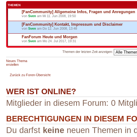
THEMEN
[FanCommunity] Allgemeine Infos, Fragen und Anregungen
von
Sven
am Mi 11. Jun 2008, 19:50
[FanCommunity] Kontakt, Impressum und Disclaimer
von
Sven
am Do 12. Jun 2008, 13:48
FanForum Heute und Morgen
von
Sven
am Mo 24. Jul 2017, 19:31
Themen der letzten Zeit anzeigen:
Neues Thema
erstellen
Zurück zu Foren-Übersicht
WER IST ONLINE?
Mitglieder in diesem Forum: 0 Mitg
BERECHTIGUNGEN IN DIESEM F
Du darfst
keine
neuen Themen in d