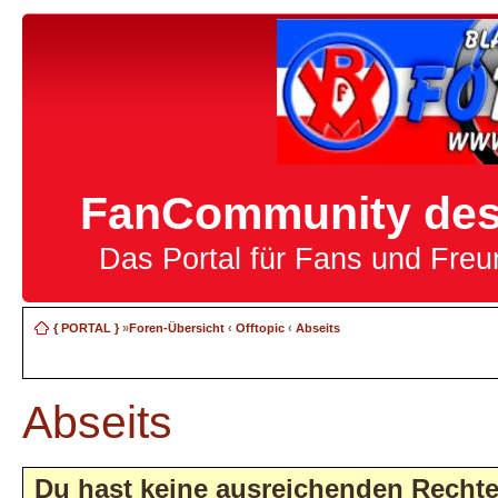
FanCommunity des 
Das Portal für Fans und Fre
{ PORTAL }
»
Foren-Übersicht
‹
Offtopic
‹
Abseits
Abseits
Du hast keine ausreichenden Recht