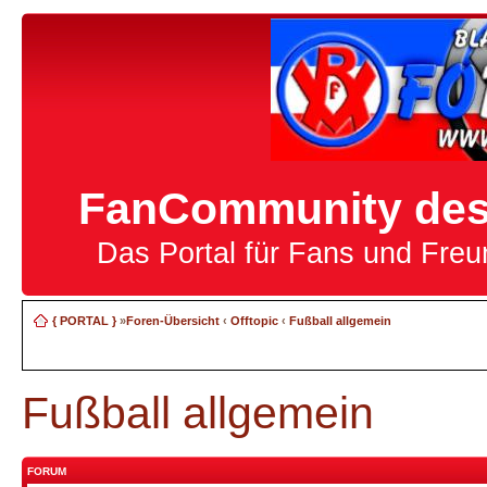
FanCommunity des 
Das Portal für Fans und Fre
{ PORTAL }
»
Foren-Übersicht
‹
Offtopic
‹
Fußball allgemein
Fußball allgemein
FORUM