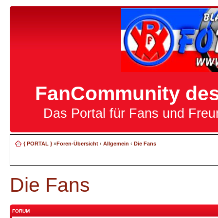
FanCommunity des 
Das Portal für Fans und Fre
{ PORTAL }
»
Foren-Übersicht
‹
Allgemein
‹
Die Fans
Die Fans
FORUM