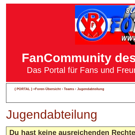
FanCommunity des 
Das Portal für Fans und Fre
{ PORTAL }
»
Foren-Übersicht
‹
Teams
‹
Jugendabteilung
Jugendabteilung
Du hast keine ausreichenden Recht