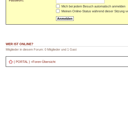
Passwort:
Mich bei jedem Besuch automatisch anmelden
Meinen Online-Status während dieser Sitzung v
WER IST ONLINE?
Mitglieder in diesem Forum: 0 Mitglieder und 1 Gast
{ PORTAL }
»
Foren-Übersicht