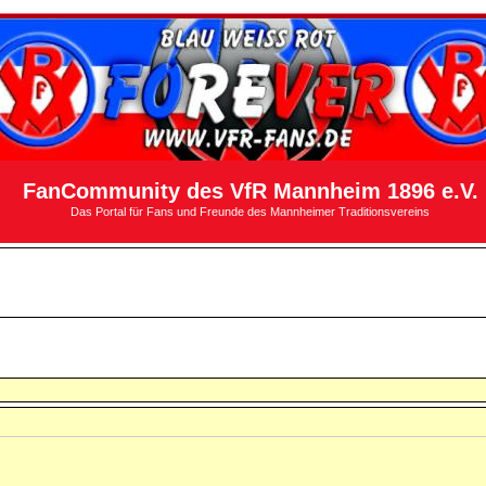
FanCommunity des VfR Mannheim 1896 e.V.
Das Portal für Fans und Freunde des Mannheimer Traditionsvereins