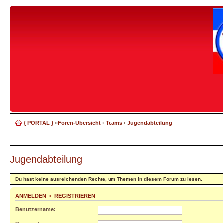
{ PORTAL }
»
Foren-Übersicht
‹
Teams
‹
Jugendabteilung
Jugendabteilung
Du hast keine ausreichenden Rechte, um Themen in diesem Forum zu lesen.
ANMELDEN
•
REGISTRIEREN
Benutzername: