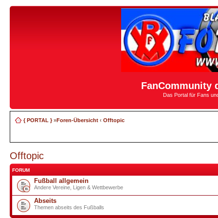
FanCommunity d
Das Portal für Fans u
{ PORTAL }
»
Foren-Übersicht
‹
Offtopic
Offtopic
FORUM
Fußball allgemein
Andere Vereine, Ligen & Wettbewerbe
Abseits
Themen abseits des Fußballs