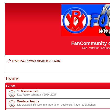
FanCommunity d
Das Portal für Fans u
{ PORTAL }
»
Foren-Übersicht
‹
Teams
Teams
FORUM
1. Mannschaft
Das Regionalligateam 2026/2027
Weitere Teams
Die weiteren Seniorenmannschaften sowie die Frauen & Mädchen