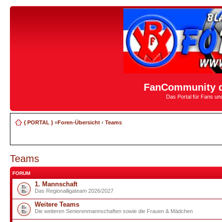
FanCommunity d
Das Portal für Fans u
{ PORTAL }
»
Foren-Übersicht
‹
Teams
Teams
FORUM
1. Mannschaft
Das Regionalligateam 2026/2027
Weitere Teams
Die weiteren Seniorenmannschaften sowie die Frauen & Mädchen