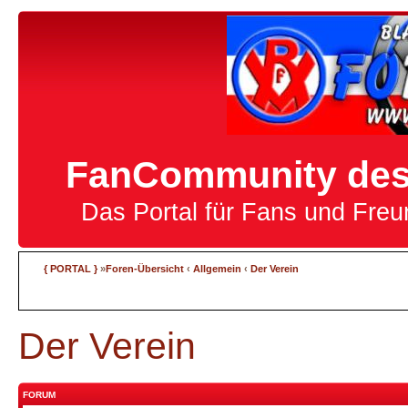
FanCommunity des 
Das Portal für Fans und Fre
{ PORTAL }
»
Foren-Übersicht
‹
Allgemein
‹
Der Verein
Der Verein
FORUM