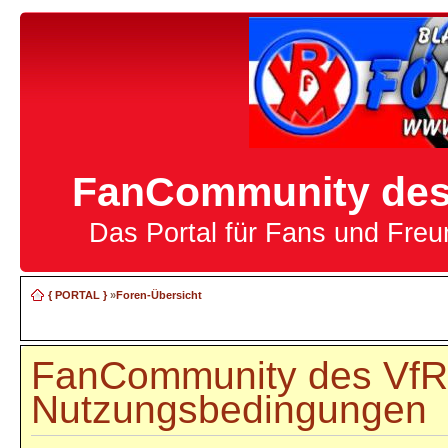
FanCommunity des 
Das Portal für Fans und Fre
{ PORTAL }
»
Foren-Übersicht
FanCommunity des VfR 
Nutzungsbedingungen