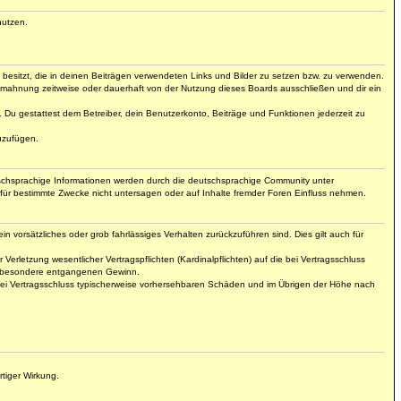
nutzen.
t besitzt, die in deinen Beiträgen verwendeten Links und Bilder zu setzen bzw. zu verwenden.
bmahnung zeitweise oder dauerhaft von der Nutzung dieses Boards ausschließen und dir ein
t. Du gestattest dem Betreiber, dein Benutzerkonto, Beiträge und Funktionen jederzeit zu
uzufügen.
tschsprachige Informationen werden durch die deutschsprachige Community unter
für bestimmte Zwecke nicht untersagen oder auf Inhalte fremder Foren Einfluss nehmen.
n vorsätzliches oder grob fahrlässiges Verhalten zurückzuführen sind. Dies gilt auch für
letzung wesentlicher Vertragspflichten (Kardinalpflichten) auf die bei Vertragsschluss
insbesondere entgangenen Gewinn.
 bei Vertragsschluss typischerweise vorhersehbaren Schäden und im Übrigen der Höhe nach
tiger Wirkung.