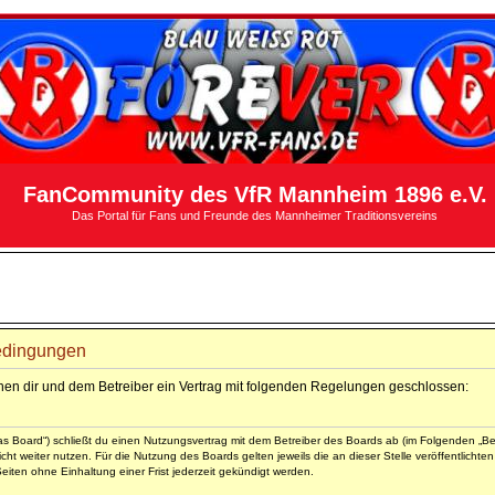
FanCommunity des VfR Mannheim 1896 e.V.
Das Portal für Fans und Freunde des Mannheimer Traditionsvereins
edingungen
hen dir und dem Betreiber ein Vertrag mit folgenden Regelungen geschlossen:
 Board“) schließt du einen Nutzungsvertrag mit dem Betreiber des Boards ab (im Folgenden „Bet
ht weiter nutzen. Für die Nutzung des Boards gelten jeweils die an dieser Stelle veröffentlicht
iten ohne Einhaltung einer Frist jederzeit gekündigt werden.