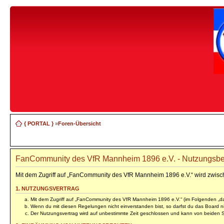
{ PORTAL }
»
Foren-Übersicht
FanCommunity des VfR Mannheim 1896 e.V. - Nutzungsb
Mit dem Zugriff auf „FanCommunity des VfR Mannheim 1896 e.V.“ wird zwisc
1. NUTZUNGSVERTRAG
Mit dem Zugriff auf „FanCommunity des VfR Mannheim 1896 e.V.“ (im Folgenden „das
Wenn du mit diesen Regelungen nicht einverstanden bist, so darfst du das Board nic
Der Nutzungsvertrag wird auf unbestimmte Zeit geschlossen und kann von beiden Se