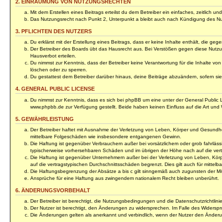
2. EINRÄUMUNG VON NUTZUNGSRECHTEN
Mit dem Erstellen eines Beitrags erteilst du dem Betreiber ein einfaches, zeitlich
Das Nutzungsrecht nach Punkt 2, Unterpunkt a bleibt auch nach Kündigung des N
3. PFLICHTEN DES NUTZERS
Du erklärst mit der Erstellung eines Beitrags, dass er keine Inhalte enthält, die 
Der Betreiber des Boards übt das Hausrecht aus. Bei Verstößen gegen diese Nutzu
Hausverbot erteilen.
Du nimmst zur Kenntnis, dass der Betreiber keine Verantwortung für die Inhalte von 
löschen oder zu sperren.
Du gestattest dem Betreiber darüber hinaus, deine Beiträge abzuändern, sofern si
4. GENERAL PUBLIC LICENSE
Du nimmst zur Kenntnis, dass es sich bei phpBB um eine unter der General Public
www.phpbb.de zur Verfügung gestellt. Beide haben keinen Einfluss auf die Art und
5. GEWÄHRLEISTUNG
Der Betreiber haftet mit Ausnahme der Verletzung von Leben, Körper und Gesundheit u
mittelbare Folgeschäden wie insbesondere entgangenen Gewinn.
Die Haftung ist gegenüber Verbrauchern außer bei vorsätzlichem oder grob fahrläss
typischerweise vorhersehbaren Schäden und im übrigen der Höhe nach auf die vert
Die Haftung ist gegenüber Unternehmern außer bei der Verletzung von Leben, Körp
auf die vertragstypischen Durchschnittsschäden begrenzt. Dies gilt auch für mitt
Die Haftungsbegrenzung der Absätze a bis c gilt sinngemäß auch zugunsten der Mita
Ansprüche für eine Haftung aus zwingendem nationalem Recht bleiben unberührt.
6. ÄNDERUNGSVORBEHALT
Der Betreiber ist berechtigt, die Nutzungsbedingungen und die Datenschutzrichtlini
Der Nutzer ist berechtigt, den Änderungen zu widersprechen. Im Falle des Widerspr
Die Änderungen gelten als anerkannt und verbindlich, wenn der Nutzer den Änder