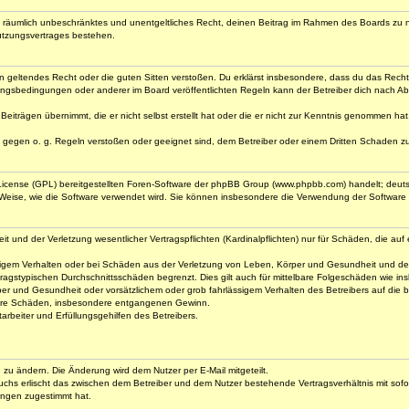
 und räumlich unbeschränktes und unentgeltliches Recht, deinen Beitrag im Rahmen des Boards zu 
utzungsvertrages bestehen.
gegen geltendes Recht oder die guten Sitten verstoßen. Du erklärst insbesondere, dass du das Rech
ngsbedingungen oder anderer im Board veröffentlichten Regeln kann der Betreiber dich nach A
Beiträgen übernimmt, die er nicht selbst erstellt hat oder die er nicht zur Kenntnis genommen ha
e gegen o. g. Regeln verstoßen oder geeignet sind, dem Betreiber oder einem Dritten Schaden z
 License (GPL) bereitgestellten Foren-Software der phpBB Group (www.phpbb.com) handelt; deu
 Weise, wie die Software verwendet wird. Sie können insbesondere die Verwendung der Software 
nd der Verletzung wesentlicher Vertragspflichten (Kardinalpflichten) nur für Schäden, die auf ei
igem Verhalten oder bei Schäden aus der Verletzung von Leben, Körper und Gesundheit und der Ver
ragstypischen Durchschnittsschäden begrenzt. Dies gilt auch für mittelbare Folgeschäden wie 
er und Gesundheit oder vorsätzlichem oder grob fahrlässigem Verhalten des Betreibers auf die
elbare Schäden, insbesondere entgangenen Gewinn.
rbeiter und Erfüllungsgehilfen des Betreibers.
e zu ändern. Die Änderung wird dem Nutzer per E-Mail mitgeteilt.
uchs erlischt das zwischen dem Betreiber und dem Nutzer bestehende Vertragsverhältnis mit sofor
ungen zugestimmt hat.