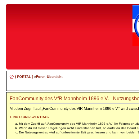
{ PORTAL }
»
Foren-Übersicht
FanCommunity des VfR Mannheim 1896 e.V. - Nutzungsb
Mit dem Zugriff auf „FanCommunity des VfR Mannheim 1896 e.V.“ wird zwisc
1. NUTZUNGSVERTRAG
Mit dem Zugriff auf „FanCommunity des VfR Mannheim 1896 e.V.“ (im Folgenden „das
Wenn du mit diesen Regelungen nicht einverstanden bist, so darfst du das Board nic
Der Nutzungsvertrag wird auf unbestimmte Zeit geschlossen und kann von beiden Se