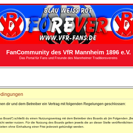
FanCommunity des VfR Mannheim 1896 e.V.
Das Portal für Fans und Freunde des Mannheimer Traditionsvereins
edingungen
hen dir und dem Betreiber ein Vertrag mit folgenden Regelungen geschlossen:
 Board“) schließt du einen Nutzungsvertrag mit dem Betreiber des Boards ab (im Folgenden „Bet
ht weiter nutzen. Für die Nutzung des Boards gelten jeweils die an dieser Stelle veröffentlicht
iten ohne Einhaltung einer Frist jederzeit gekündigt werden.