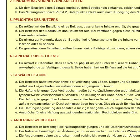
2. EINRÄUMUNG VON NUTZUNGSRECHTEN
Mit dem Erstellen eines Beitrags erteilst du dem Betreiber ein einfaches, zeitlich
Das Nutzungsrecht nach Punkt 2, Unterpunkt a bleibt auch nach Kündigung des N
3. PFLICHTEN DES NUTZERS
Du erklärst mit der Erstellung eines Beitrags, dass er keine Inhalte enthält, die 
Der Betreiber des Boards übt das Hausrecht aus. Bei Verstößen gegen diese Nutzu
Hausverbot erteilen.
Du nimmst zur Kenntnis, dass der Betreiber keine Verantwortung für die Inhalte von 
löschen oder zu sperren.
Du gestattest dem Betreiber darüber hinaus, deine Beiträge abzuändern, sofern si
4. GENERAL PUBLIC LICENSE
Du nimmst zur Kenntnis, dass es sich bei phpBB um eine unter der General Public
www.phpbb.de zur Verfügung gestellt. Beide haben keinen Einfluss auf die Art und
5. GEWÄHRLEISTUNG
Der Betreiber haftet mit Ausnahme der Verletzung von Leben, Körper und Gesundheit u
mittelbare Folgeschäden wie insbesondere entgangenen Gewinn.
Die Haftung ist gegenüber Verbrauchern außer bei vorsätzlichem oder grob fahrläss
typischerweise vorhersehbaren Schäden und im übrigen der Höhe nach auf die vert
Die Haftung ist gegenüber Unternehmern außer bei der Verletzung von Leben, Körp
auf die vertragstypischen Durchschnittsschäden begrenzt. Dies gilt auch für mitt
Die Haftungsbegrenzung der Absätze a bis c gilt sinngemäß auch zugunsten der Mita
Ansprüche für eine Haftung aus zwingendem nationalem Recht bleiben unberührt.
6. ÄNDERUNGSVORBEHALT
Der Betreiber ist berechtigt, die Nutzungsbedingungen und die Datenschutzrichtlini
Der Nutzer ist berechtigt, den Änderungen zu widersprechen. Im Falle des Widerspr
Die Änderungen gelten als anerkannt und verbindlich, wenn der Nutzer den Änder