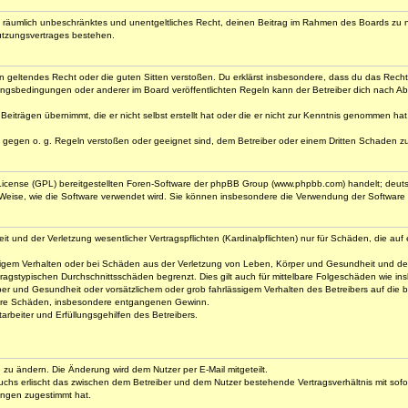
 und räumlich unbeschränktes und unentgeltliches Recht, deinen Beitrag im Rahmen des Boards zu 
utzungsvertrages bestehen.
gegen geltendes Recht oder die guten Sitten verstoßen. Du erklärst insbesondere, dass du das Rech
ngsbedingungen oder anderer im Board veröffentlichten Regeln kann der Betreiber dich nach A
Beiträgen übernimmt, die er nicht selbst erstellt hat oder die er nicht zur Kenntnis genommen ha
e gegen o. g. Regeln verstoßen oder geeignet sind, dem Betreiber oder einem Dritten Schaden z
 License (GPL) bereitgestellten Foren-Software der phpBB Group (www.phpbb.com) handelt; deu
 Weise, wie die Software verwendet wird. Sie können insbesondere die Verwendung der Software 
nd der Verletzung wesentlicher Vertragspflichten (Kardinalpflichten) nur für Schäden, die auf ei
igem Verhalten oder bei Schäden aus der Verletzung von Leben, Körper und Gesundheit und der Ver
ragstypischen Durchschnittsschäden begrenzt. Dies gilt auch für mittelbare Folgeschäden wie 
er und Gesundheit oder vorsätzlichem oder grob fahrlässigem Verhalten des Betreibers auf die
elbare Schäden, insbesondere entgangenen Gewinn.
rbeiter und Erfüllungsgehilfen des Betreibers.
e zu ändern. Die Änderung wird dem Nutzer per E-Mail mitgeteilt.
uchs erlischt das zwischen dem Betreiber und dem Nutzer bestehende Vertragsverhältnis mit sofor
ungen zugestimmt hat.