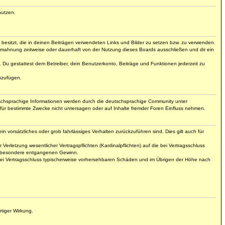
nutzen.
t besitzt, die in deinen Beiträgen verwendeten Links und Bilder zu setzen bzw. zu verwenden.
bmahnung zeitweise oder dauerhaft von der Nutzung dieses Boards ausschließen und dir ein
t. Du gestattest dem Betreiber, dein Benutzerkonto, Beiträge und Funktionen jederzeit zu
uzufügen.
tschsprachige Informationen werden durch die deutschsprachige Community unter
für bestimmte Zwecke nicht untersagen oder auf Inhalte fremder Foren Einfluss nehmen.
n vorsätzliches oder grob fahrlässiges Verhalten zurückzuführen sind. Dies gilt auch für
letzung wesentlicher Vertragspflichten (Kardinalpflichten) auf die bei Vertragsschluss
insbesondere entgangenen Gewinn.
 bei Vertragsschluss typischerweise vorhersehbaren Schäden und im Übrigen der Höhe nach
tiger Wirkung.