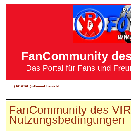
FanCommunity des 
Das Portal für Fans und Fre
{ PORTAL }
»
Foren-Übersicht
FanCommunity des VfR 
Nutzungsbedingungen