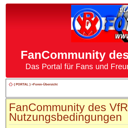
FanCommunity des 
Das Portal für Fans und Fre
{ PORTAL }
»
Foren-Übersicht
FanCommunity des VfR 
Nutzungsbedingungen