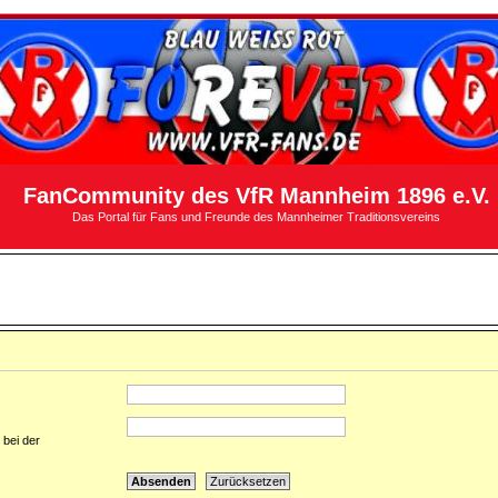
FanCommunity des VfR Mannheim 1896 e.V.
Das Portal für Fans und Freunde des Mannheimer Traditionsvereins
 bei der