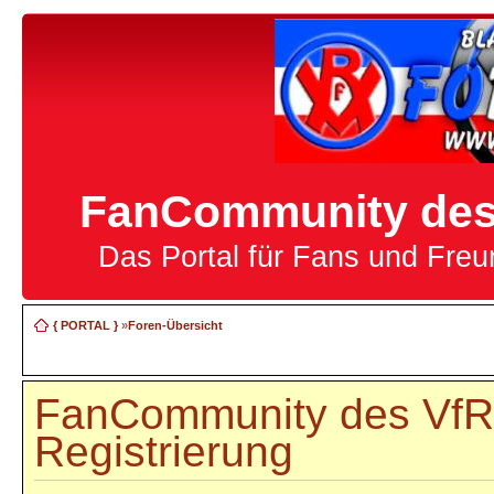
FanCommunity des 
Das Portal für Fans und Fre
{ PORTAL }
»
Foren-Übersicht
FanCommunity des VfR 
Registrierung