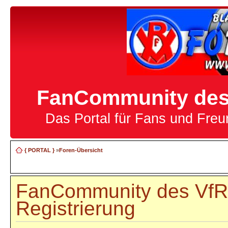
FanCommunity des 
Das Portal für Fans und Fre
{ PORTAL }
»
Foren-Übersicht
FanCommunity des VfR 
Registrierung