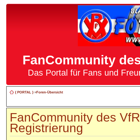
FanCommunity des 
Das Portal für Fans und Fre
{ PORTAL }
»
Foren-Übersicht
FanCommunity des VfR 
Registrierung