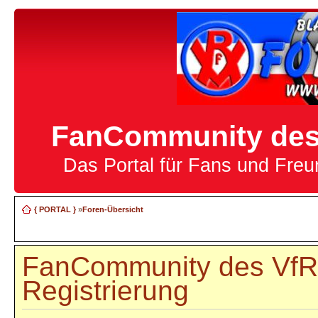
FanCommunity des 
Das Portal für Fans und Fre
{ PORTAL }
»
Foren-Übersicht
FanCommunity des VfR 
Registrierung