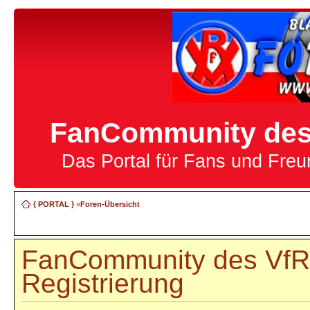
FanCommunity des 
Das Portal für Fans und Fre
{ PORTAL }
»
Foren-Übersicht
FanCommunity des VfR 
Registrierung