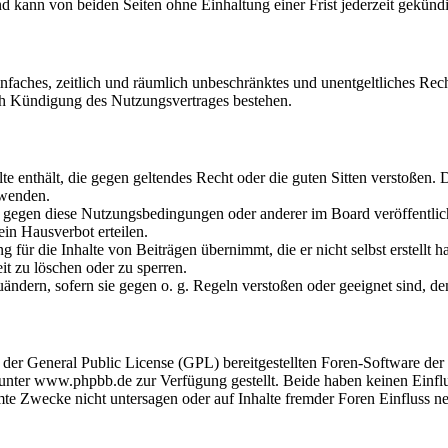
 kann von beiden Seiten ohne Einhaltung einer Frist jederzeit gekünd
 einfaches, zeitlich und räumlich unbeschränktes und unentgeltliches R
ch Kündigung des Nutzungsvertrages bestehen.
alte enthält, die gegen geltendes Recht oder die guten Sitten verstoßen. 
rwenden.
n gegen diese Nutzungsbedingungen oder anderer im Board veröffentli
in Hausverbot erteilen.
für die Inhalte von Beiträgen übernimmt, die er nicht selbst erstellt 
it zu löschen oder zu sperren.
uändern, sofern sie gegen o. g. Regeln verstoßen oder geeignet sind, 
r der General Public License (GPL) bereitgestellten Foren-Software 
ter www.phpbb.de zur Verfügung gestellt. Beide haben keinen Einflus
te Zwecke nicht untersagen oder auf Inhalte fremder Foren Einfluss n