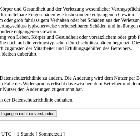
rper und Gesundheit und der Verletzung wesentlicher Vertragspflichten
ch für mittelbare Folgeschäden wie insbesondere entgangenen Gewinn.
em oder grob fahrlässigem Verhalten oder bei Schäden aus der Verletz
i Vertragsschluss typischerweise vorhersehbaren Schäden und im übrigen
besondere entgangenen Gewinn.
ng von Leben, Körper und Gesundheit oder vorsätzlichem oder grob fah
e nach auf die vertragstypischen Durchschnittsschäden begrenzt. Dies
h zugunsten der Mitarbeiter und Erfüllungsgehilfen des Betreibers.
bleiben unberührt.
 Datenschutzrichtlinie zu ändern. Die Änderung wird dem Nutzer per E-
m Falle des Widerspruchs erlischt das zwischen dem Betreiber und dem 
er Nutzer den Änderungen zugestimmt hat.
 der Datenschutzrichtlinie enthalten.
d UTC + 1 Stunde [ Sommerzeit ]