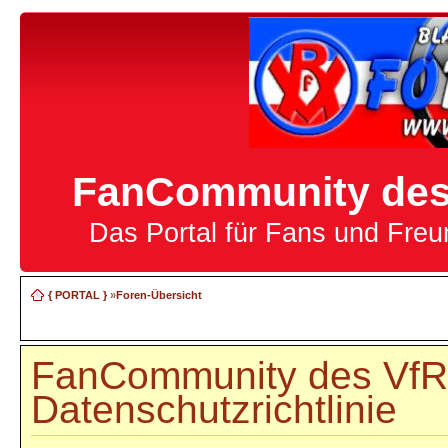
FanCommunity des 
Das Portal für Fans und Fre
{ PORTAL }
»
Foren-Übersicht
FanCommunity des VfR 
Datenschutzrichtlinie