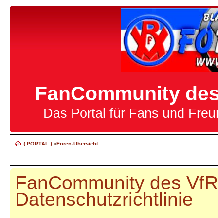
FanCommunity des 
Das Portal für Fans und Fre
{ PORTAL }
»
Foren-Übersicht
FanCommunity des VfR 
Datenschutzrichtlinie