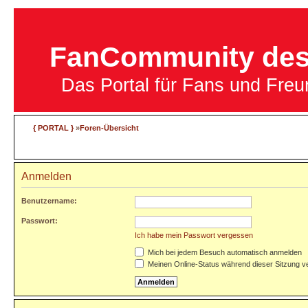
FanCommunity des 
Das Portal für Fans und Fre
{ PORTAL }
»
Foren-Übersicht
Anmelden
Benutzername:
Passwort:
Ich habe mein Passwort vergessen
Mich bei jedem Besuch automatisch anmelden
Meinen Online-Status während dieser Sitzung v