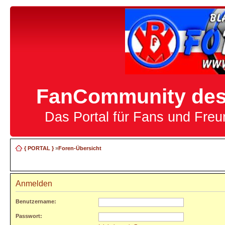
FanCommunity des 
Das Portal für Fans und Fre
{ PORTAL }
»
Foren-Übersicht
Anmelden
Benutzername:
Passwort: