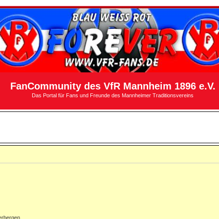
FanCommunity des VfR Mannheim 1896 e.V.
Das Portal für Fans und Freunde des Mannheimer Traditionsvereins
erbergen