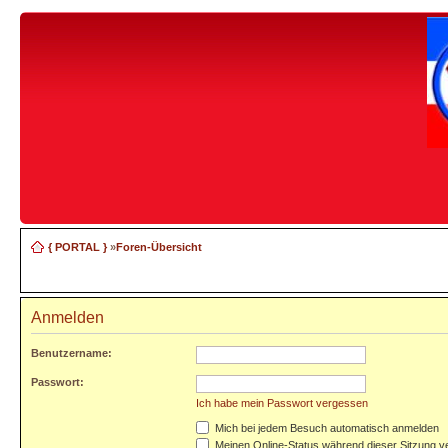
{ PORTAL }
»
Foren-Übersicht
Anmelden
Benutzername:
Passwort:
Ich habe mein Passwort vergessen
Mich bei jedem Besuch automatisch anmelden
Meinen Online-Status während dieser Sitzung v