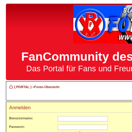
FanCommunity des 
Das Portal für Fans und Fre
{ PORTAL }
»
Foren-Übersicht
Anmelden
Benutzername:
Passwort: