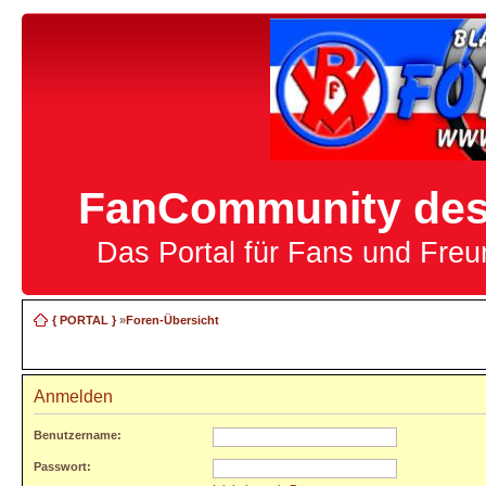
FanCommunity des 
Das Portal für Fans und Fre
{ PORTAL }
»
Foren-Übersicht
Anmelden
Benutzername:
Passwort: