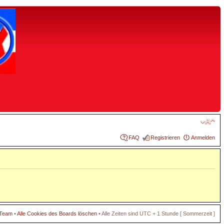
FAQ
Registrieren
Anmelden
 Team
•
Alle Cookies des Boards löschen
• Alle Zeiten sind UTC + 1 Stunde [ Sommerzeit ]