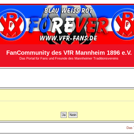
FanCommunity des VfR Mannheim 1896 e.V.
Das Portal für Fans und Freunde des Mannheimer Traditionsvereins
Das