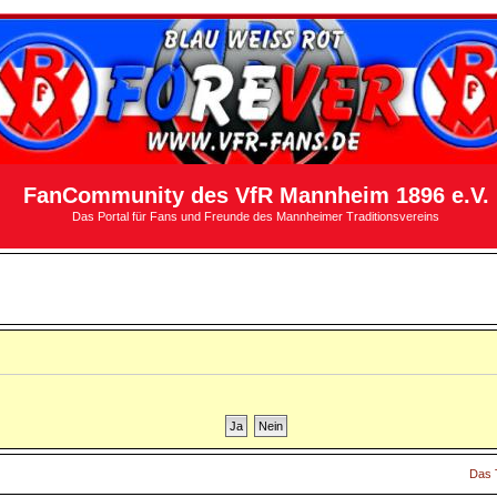
FanCommunity des VfR Mannheim 1896 e.V.
Das Portal für Fans und Freunde des Mannheimer Traditionsvereins
Das