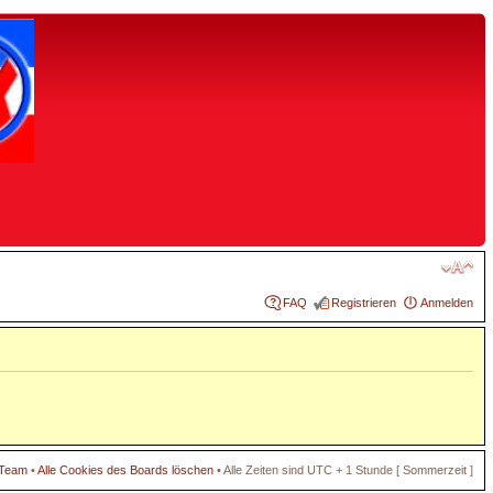
FAQ
Registrieren
Anmelden
 Team
•
Alle Cookies des Boards löschen
• Alle Zeiten sind UTC + 1 Stunde [ Sommerzeit ]