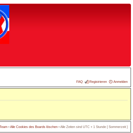
FAQ
Registrieren
Anmelden
 Team
•
Alle Cookies des Boards löschen
• Alle Zeiten sind UTC + 1 Stunde [ Sommerzeit ]