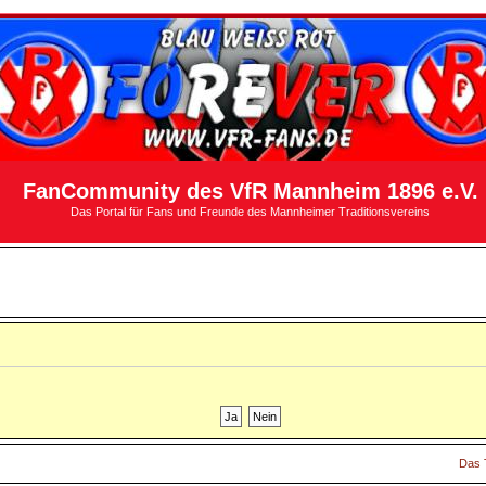
FanCommunity des VfR Mannheim 1896 e.V.
Das Portal für Fans und Freunde des Mannheimer Traditionsvereins
Das