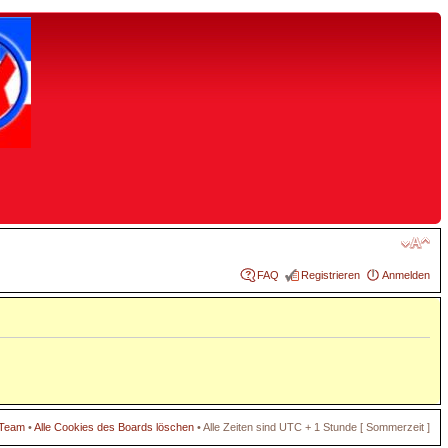
FAQ
Registrieren
Anmelden
 Team
•
Alle Cookies des Boards löschen
• Alle Zeiten sind UTC + 1 Stunde [ Sommerzeit ]