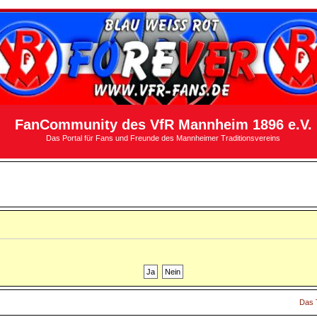
FanCommunity des VfR Mannheim 1896 e.V.
Das Portal für Fans und Freunde des Mannheimer Traditionsvereins
Das