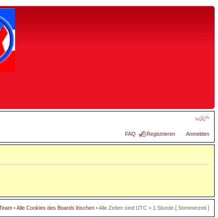
FAQ
Registrieren
Anmelden
 Team
•
Alle Cookies des Boards löschen
• Alle Zeiten sind UTC + 1 Stunde [ Sommerzeit ]