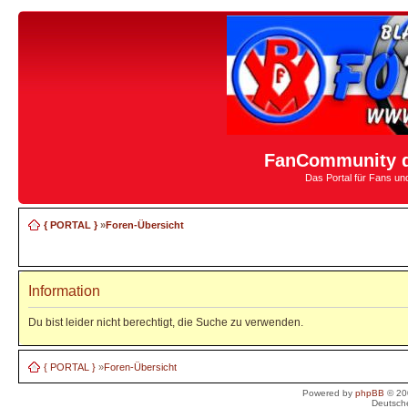
FanCommunity d
Das Portal für Fans u
{ PORTAL }
»
Foren-Übersicht
Information
Du bist leider nicht berechtigt, die Suche zu verwenden.
{ PORTAL }
»
Foren-Übersicht
Powered by
phpBB
© 20
Deutsch