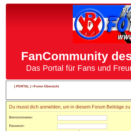
FanCommunity des 
Das Portal für Fans und Fre
{ PORTAL }
»
Foren-Übersicht
Du musst dich anmelden, um in diesem Forum Beiträge zu z
Benutzername:
Passwort: