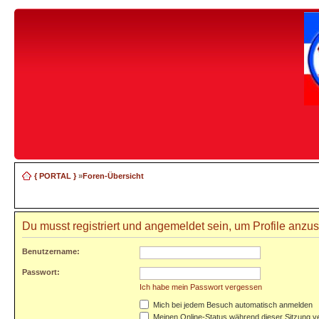
{ PORTAL }
»
Foren-Übersicht
Du musst registriert und angemeldet sein, um Profile anzu
Benutzername:
Passwort:
Ich habe mein Passwort vergessen
Mich bei jedem Besuch automatisch anmelden
Meinen Online-Status während dieser Sitzung v