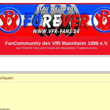
FanCommunity des VfR Mannheim 1896 e.V.
Das Portal für Fans und Freunde des Mannheimer Traditionsvereins
schauen.
erbergen