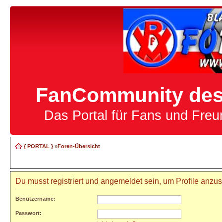
FanCommunity des 
Das Portal für Fans und Fre
{ PORTAL }
»
Foren-Übersicht
Du musst registriert und angemeldet sein, um Profile anzu
Benutzername:
Passwort: