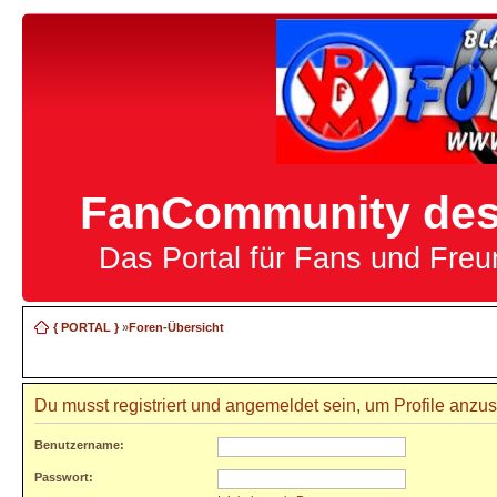
FanCommunity des 
Das Portal für Fans und Fre
{ PORTAL }
»
Foren-Übersicht
Du musst registriert und angemeldet sein, um Profile anzu
Benutzername:
Passwort: